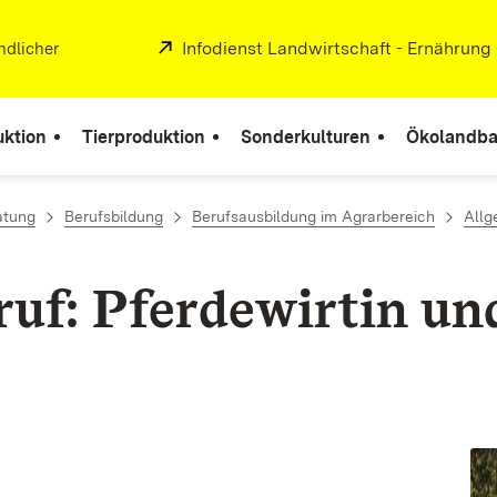
Extern:
Infodienst Landwirtschaft - Ernährung
ndlicher
uktion
Tierproduktion
Sonderkulturen
Ökolandb
atung
Berufsbildung
Berufsausbildung im Agrarbereich
Allg
uf: Pferdewirtin un