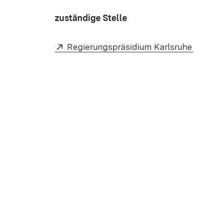
zuständige Stelle
Extern:
(Öffne
Regierungspräsidium Karlsruhe