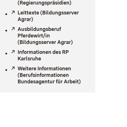
(Regierungspräsidien)
Extern:
Leittexte (Bildungsserver
Agrar)
(Öffnet in neuem Fenster)
Extern:
Ausbildungsberuf
Pferdewirt/in
(Bildungsserver Agrar)
(Öffnet in neuem Fenst
Extern:
Informationen des RP
Karlsruhe
(Öffnet in neuem Fenster)
Extern:
Weitere Informationen
(Berufsinformationen
Bundesagentur für Arbeit)
(Öffnet in neuem F