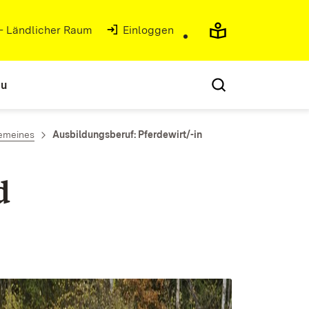
 - Ländlicher Raum
(Öffnet in neuem Fenster)
Einloggen
au
emeines
Ausbildungsberuf: Pferdewirt/-in
d