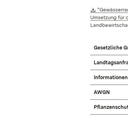
Download:
"Gewässerran
Umsetzung für d
Landbewirtschaf
Gesetzliche 
Landtagsanfr
Informatione
AWGN
Pflanzenschut