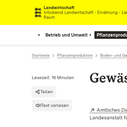
Landwirtschaft
Zum Inhalt springen
Infodienst Landwirtschaft - Ernährung - Lä
Raum
Betrieb und Umwelt
Pflanzenprod
Startseite
Pflanzenproduktion
Boden- und G
Gewäs
Lesezeit: 16 Minuten
Teilen
Text vorlesen
Extern:
Amtliches Di
Landesanstalt 