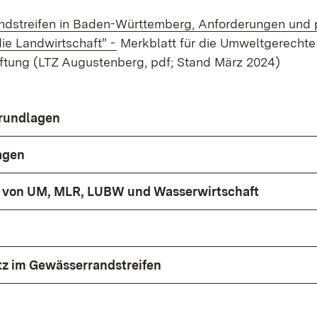
dstreifen in Baden-Württemberg, Anforderungen und 
(Öffnet in neuem Fenster)
ie Landwirtschaft" -
Merkblatt für die Umweltgerechte
tung (LTZ Augustenberg, pdf; Stand März 2024)
Grundlagen
agen
n von UM, MLR, LUBW und Wasserwirtschaft
z im Gewässerrandstreifen