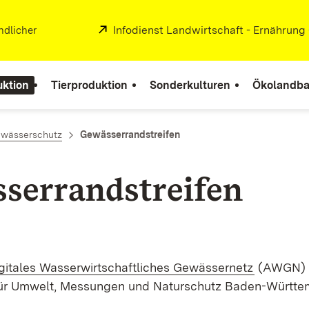
Extern:
Infodienst Landwirtschaft - Ernährung
ndlicher
uktion
Tierproduktion
Sonderkulturen
Ökolandb
ewässerschutz
Gewässerrandstreifen
serrandstreifen
(Öffnet i
gitales Wasserwirtschaftliches Gewässernetz
(AWGN)
für Umwelt, Messungen und Naturschutz Baden-Württ