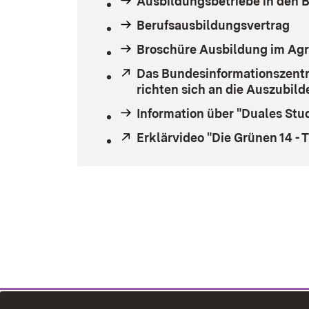
Ausbildungsbetriebe in den B
Berufsausbildungsvertrag
Broschüre Ausbildung im Agr
Extern:
Das Bundesinformationszentru
richten sich an die Auszubil
Information über "Duales Stu
Extern:
Erklärvideo "Die Grünen 14 - 