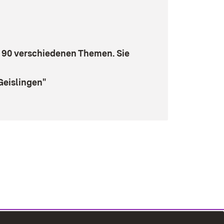
s 90 verschiedenen Themen. Sie
n neuem Fenster)
Geislingen"
net in neuem Fenster)