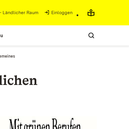
 - Ländlicher Raum
(Öffnet in neuem Fenster)
Einloggen
au
emeines
lichen