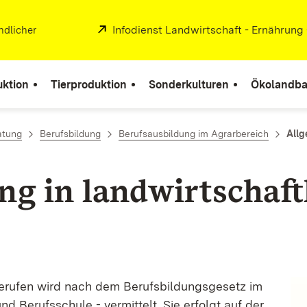
Extern:
Infodienst Landwirtschaft - Ernährung
ndlicher
uktion
Tierproduktion
Sonderkulturen
Ökolandb
atung
Berufsbildung
Berufsausbildung im Agrarbereich
Allg
ng in landwirtschaft
Berufen wird nach dem Berufsbildungsgesetz im
 Berufsschule - vermittelt. Sie erfolgt auf der