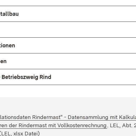
tallbau
tionen
gen
- Betriebszweig Rind
oad:
lationsdaten Rindermast" - Datensammlung mit Kalkul
(Öffnet in 
ren der Rindermast mit Vollkostenrechnung
. LEL, Abt. 
LEL, xlsx Datei)