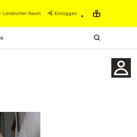
 - Ländlicher Raum
(Öffnet in neuem Fenster)
Einloggen
au