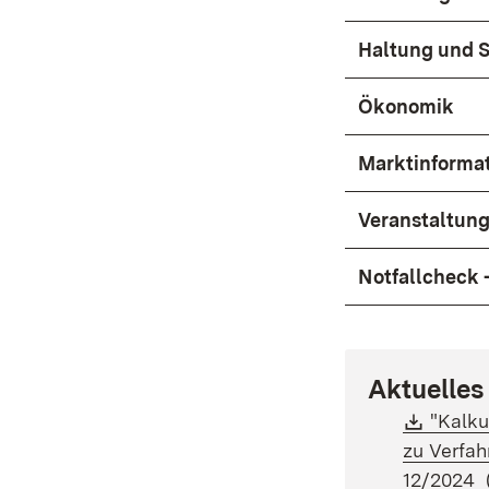
Haltung und S
Ökonomik
Marktinforma
Veranstaltun
Notfallcheck 
Aktuelles
Downl
"Kalku
zu Verfah
12/2024 (