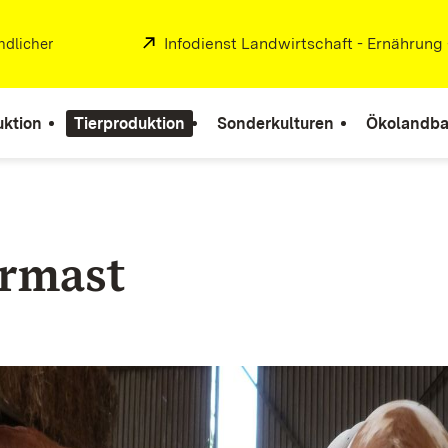
Extern:
Infodienst Landwirtschaft - Ernährung
ndlicher
uktion
Tierproduktion
Sonderkulturen
Ökolandb
rmast