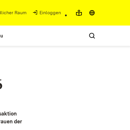
ndlicher Raum
(Öffnet in neuem Fenster)
Einloggen
au
6
saktion
trauen der