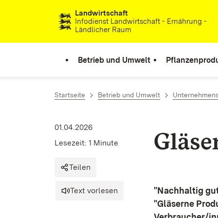
Landwirtschaft
Zum Inhalt springen
Infodienst Landwirtschaft - Ernährung -
Ländlicher Raum
Betrieb und Umwelt
Pflanzenprod
Startseite
Betrieb und Umwelt
Unternehmens
01.04.2026
Gläse
Lesezeit: 1 Minute
Teilen
"Nachhaltig gu
Text vorlesen
"Gläserne Produk
Verbraucher/inn