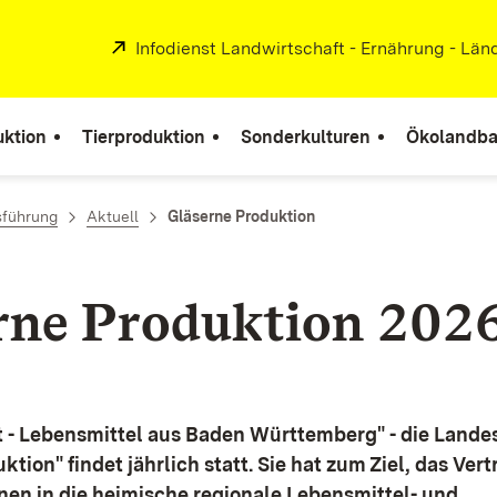
Extern:
Infodienst Landwirtschaft - Ernährung - Lä
uktion
Tierproduktion
Sonderkulturen
Ökolandb
führung
Aktuell
Gläserne Produktion
rne Produktion 202
t - Lebensmittel aus Baden Württemberg" - die Lande
tion" findet jährlich statt. Sie hat zum Ziel, das Ver
en in die heimische regionale Lebensmittel- und