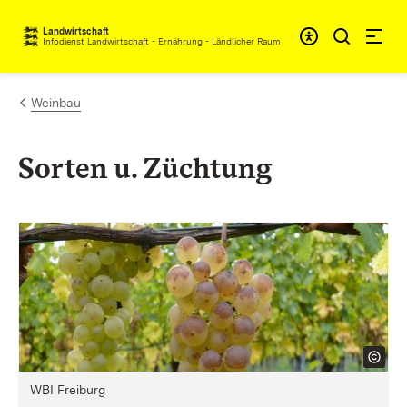
Zum Inhalt springen
Landwirtschaft
Infodienst Landwirtschaft - Ernährung - Ländlicher Raum
Weinbau
Sorten u. Züchtung
WBI Freiburg