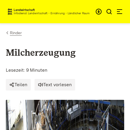
Zum Inhalt springen
Landwirtschaft
Infodienst Landwirtschaft - Ernährung - Ländlicher Raum
Rinder
Milcherzeugung
Lesezeit: 9 Minuten
Teilen
Text vorlesen