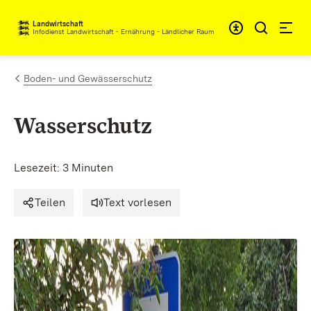
Zum Inhalt springen
Landwirtschaft
Infodienst Landwirtschaft - Ernährung - Ländlicher Raum
Boden- und Gewässerschutz
Wasserschutz
Lesezeit: 3 Minuten
Teilen
Text vorlesen