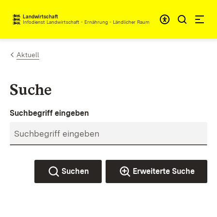
Zum Inhalt springen
Landwirtschaft
Infodienst Landwirtschaft - Ernährung - Ländlicher Raum
Aktuell
Suche
Suchbegriff eingeben
Suchen
Erweiterte Suche