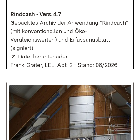
Rindcash - Vers. 4.7
Gepacktes Archiv der Anwendung "Rindcash"
(mit konventionellen und Öko-
Vergleichswerten) und Erfassungsblatt
(signiert)
Extern:
(Öffnet in neuem Fenster)
Datei herunterladen
Frank Gräter, LEL, Abt. 2 - Stand: 06/2026