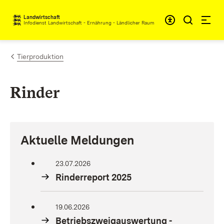
Zum Inhalt springen
Landwirtschaft
Infodienst Landwirtschaft - Ernährung - Ländlicher Raum
Tierproduktion
Rinder
Aktuelle Meldungen
23.07.2026
Rinderreport 2025
19.06.2026
Betriebszweigauswertung -