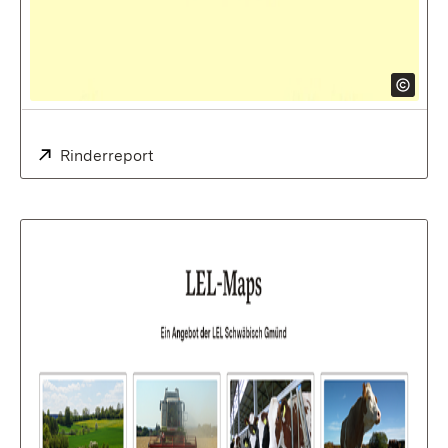
Extern:
Rinderreport