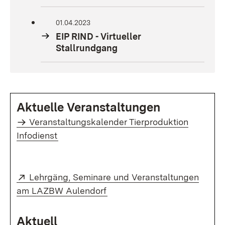
01.04.2023
EIP RIND - Virtueller
Stallrundgang
Aktuelle Veranstaltungen
Veranstaltungskalender Tierproduktion
Infodienst
Extern:
Lehrgäng, Seminare und Veranstaltungen
(Öffnet in neuem Fenster)
am LAZBW Aulendorf
Aktuell