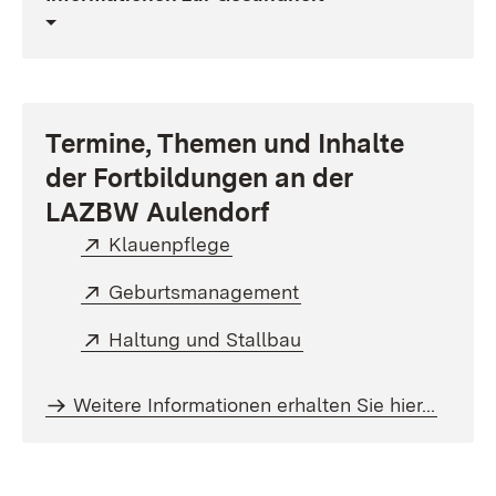
Termine, Themen und Inhalte
der Fortbildungen an der
LAZBW Aulendorf
Extern:
(Öffnet in neuem Fenster)
Klauenpflege
Extern:
(Öffnet in neuem Fens
Geburtsmanagement
Extern:
(Öffnet in neuem Fen
Haltung und Stallbau
Weitere Informationen erhalten Sie hier...