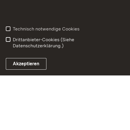
Inhaltsübersicht
Kontakt
Datenschutz
Erklärung zur
Barrierefreiheit
Technisch notwendige Cookies
Benutzungshinweise
Impressum
Drittanbieter-Cookies (Siehe
Datenschutzerklärung.)
Akzeptieren