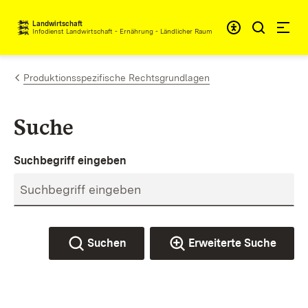
Zum Inhalt springen
Landwirtschaft
Infodienst Landwirtschaft - Ernährung - Ländlicher Raum
Produktionsspezifische Rechtsgrundlagen
Suche
Suchbegriff eingeben
Suchen
Erweiterte Suche