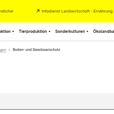
Extern:
Infodienst Landwirtschaft - Ernährung
ndlicher
uktion
Tierproduktion
Sonderkulturen
Ökolandb
agen
Boden- und Gewässerschutz