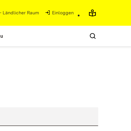
 - Ländlicher Raum
(Öffnet in neuem Fenster)
Einloggen
au