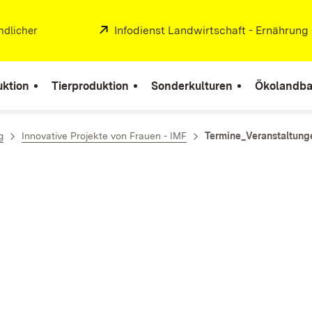
Extern:
Infodienst Landwirtschaft - Ernährung
ndlicher
uktion
Tierproduktion
Sonderkulturen
Ökolandb
g
Innovative Projekte von Frauen - IMF
Termine_Veranstaltung