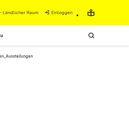
 - Ländlicher Raum
(Öffnet in neuem Fenster)
Einloggen
au
en_Ausstellungen