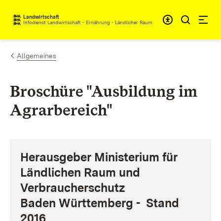
Zum Inhalt springen
Landwirtschaft
Infodienst Landwirtschaft - Ernährung - Ländlicher Raum
Allgemeines
Broschüre "Ausbildung im
Agrarbereich"
Herausgeber Ministerium für
Ländlichen Raum und
Verbraucherschutz
Baden Württemberg - Stand
2016