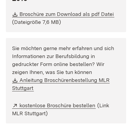
Download:
(Öffnet
Broschüre zum Download als pdf Datei
(Dateigröße 7,6 MB)
Sie möchten gerne mehr erfahren und sich
Informationen zur Berufsbildung in
gedruckter Form online bestellen? Wir
zeigen Ihnen, was Sie tun können
Download:
Anleitung Broschürenbestellung MLR
(Öffnet in neuem Fenster)
Stuttgart
Extern:
(Öffnet in neu
kostenlose Broschüre bestellen
(Link
MLR Stuttgart)