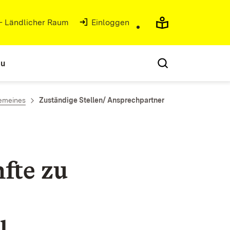
 - Ländlicher Raum
(Öffnet in neuem Fenster)
Einloggen
au
emeines
Zuständige Stellen/ Ansprechpartner
fte zu
l