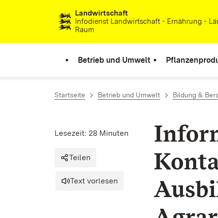
Landwirtschaft
Zum Inhalt springen
Infodienst Landwirtschaft - Ernährung - Lä
Raum
Betrieb und Umwelt
Pflanzenprod
Startseite
Betrieb und Umwelt
Bildung & Ber
Infor
Lesezeit: 28 Minuten
Konta
Teilen
Ausbi
Text vorlesen
Agrar