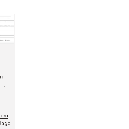
ag
rt,
(Öffnet in neuem Fenster)
.
fnen
rlage