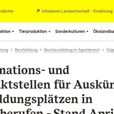
Extern:
Infodienst Landwirtschaft - Ernährung
ndlicher
uktion
Tierproduktion
Sonderkulturen
Ökolandb
atung
Berufsbildung
Berufsausbildung im Agrarbereich
Allg
mations- und
ktstellen für Auskün
ldungsplätzen in
berufen - Stand Apri