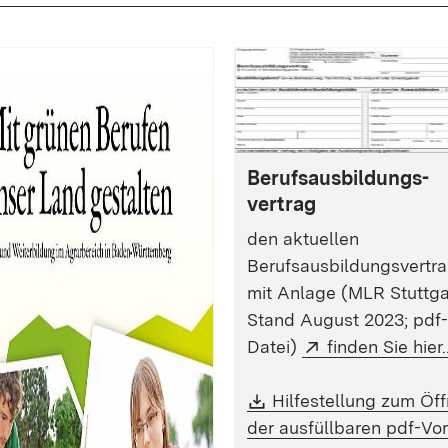
Berufsausbildungs-
vertrag
den aktuellen
Berufsausbildungsvertr
mit Anlage (MLR Stuttga
Stand August 2023; pdf-
Extern:
Datei)
finden Sie hier..
Download:
Hilfestellung zum Öf
der ausfüllbaren pdf-Vo