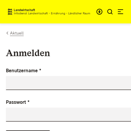
Zum Inhalt springen
Landwirtschaft
Infodienst Landwirtschaft - Ernährung - Ländlicher Raum
Aktuell
Anmelden
Benutzername
*
Passwort
*