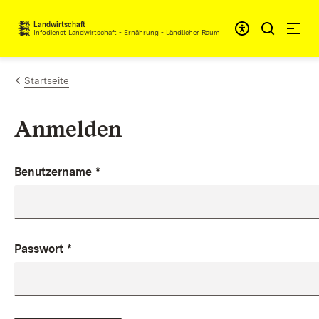
Zum Inhalt springen
Landwirtschaft
Infodienst Landwirtschaft - Ernährung - Ländlicher Raum
Startseite
Anmelden
Benutzername
*
Passwort
*