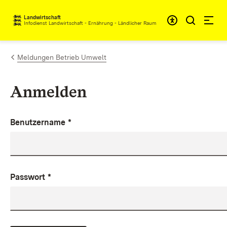
Zum Inhalt springen
Landwirtschaft
Infodienst Landwirtschaft - Ernährung - Ländlicher Raum
Meldungen Betrieb Umwelt
Anmelden
Benutzername
*
Passwort
*