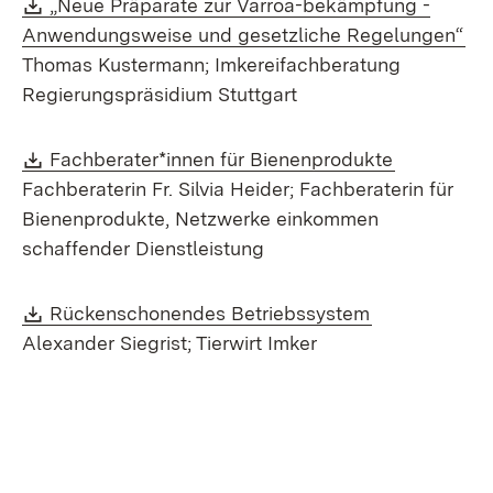
Download:
„Neue Präparate zur Varroa-bekämpfung -
(Öf
Anwendungsweise und gesetzliche Regelungen“
Thomas Kustermann; Imkereifachberatung
Regierungspräsidium Stuttgart
Download:
(Öffnet in
Fachberater*innen für Bienenprodukte
Fachberaterin Fr. Silvia Heider; Fachberaterin für
Bienenprodukte, Netzwerke einkommen
schaffender Dienstleistung
Download:
(Öffnet in ne
Rückenschonendes Betriebssystem
Alexander Siegrist; Tierwirt Imker