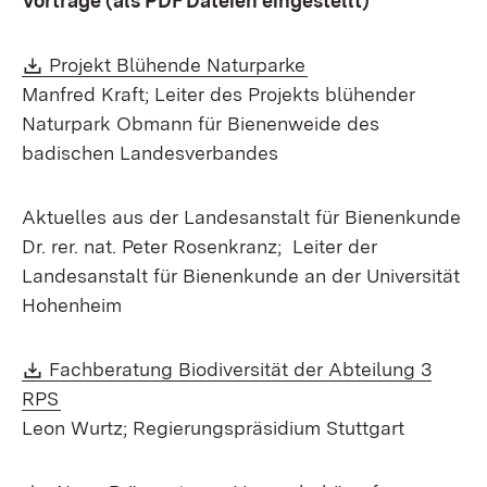
Vorträge (als PDF Dateien eingestellt)
Download:
(Öffnet in neuem Fe
Projekt Blühende Naturparke
Manfred Kraft; Leiter des Projekts blühender
Naturpark Obmann für Bienenweide des
badischen Landesverbandes
Aktuelles aus der Landesanstalt für Bienenkunde
Dr. rer. nat. Peter Rosenkranz; Leiter der
Landesanstalt für Bienenkunde an der Universität
Hohenheim
Download:
Fachberatung Biodiversität der Abteilung 3
(Öffnet in neuem Fenster)
RPS
Leon Wurtz; Regierungspräsidium Stuttgart