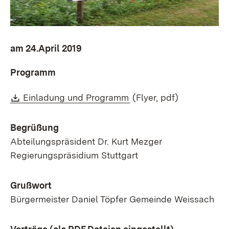
am 24.April 2019
Programm
Download:
(Öffnet in neuem Fenste
Einladung und Programm
(Flyer, pdf)
Begrüßung
Abteilungspräsident Dr. Kurt Mezger
Regierungspräsidium Stuttgart
Grußwort
Bürgermeister Daniel Töpfer Gemeinde Weissach