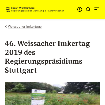
Zum Inhalt springen
Baden-Württemberg
Regierungspräsidien Abteilung 3 - Landwirtschaft
Weissacher Imkertage
46. Weissacher Imkertag
2019 des
Regierungspräsidiums
Stuttgart