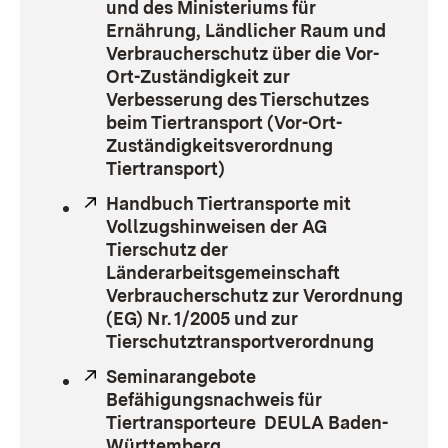
und des Ministeriums für
Ernährung, Ländlicher Raum und
Verbraucherschutz über die Vor-
Ort-Zuständigkeit zur
Verbesserung des Tierschutzes
beim Tiertransport (Vor-Ort-
Zuständigkeitsverordnung
Tiertransport)
(Öffnet in neuem Fenster)
Extern:
Handbuch Tiertransporte mit
Vollzugshinweisen der AG
Tierschutz der
Länderarbeitsgemeinschaft
Verbraucherschutz zur Verordnung
(EG) Nr. 1/2005 und zur
Tierschutztransportverordnung
(Öffnet 
Extern:
Seminarangebote
Befähigungsnachweis für
Tiertransporteure DEULA Baden-
Württemberg
(Öffnet in neuem Fenster)