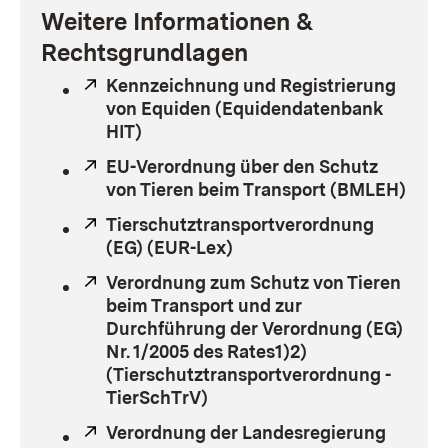
Weitere Informationen &
Rechtsgrundlagen
Extern:
Kennzeichnung und Registrierung
von Equiden (Equidendatenbank
HIT)
(Öffnet in neuem Fenster)
Extern:
EU-Verordnung über den Schutz
von Tieren beim Transport (BMLEH)
(Öff
Extern:
Tierschutztransportverordnung
(EG) (EUR-Lex)
(Öffnet in neuem Fenster
Extern:
Verordnung zum Schutz von Tieren
beim Transport und zur
Durchführung der Verordnung (EG)
Nr. 1/2005 des Rates1)2)
(Tierschutztransportverordnung -
TierSchTrV)
(Öffnet in neuem Fenster)
Extern:
Verordnung der Landesregierung