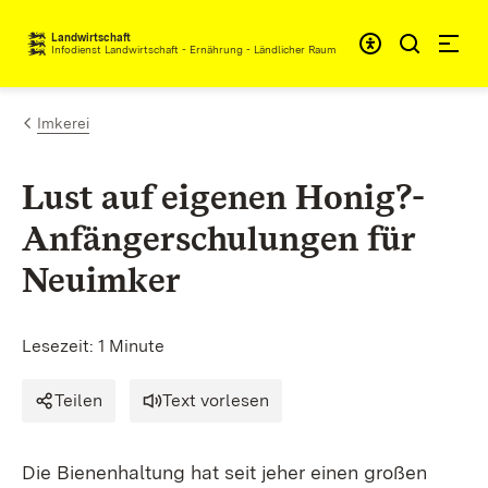
Zum Inhalt springen
Landwirtschaft
Infodienst Landwirtschaft - Ernährung - Ländlicher Raum
Imkerei
Lust auf eigenen Honig?-
Anfängerschulungen für
Neuimker
Lesezeit: 1 Minute
Teilen
Text vorlesen
Die Bienenhaltung hat seit jeher einen großen