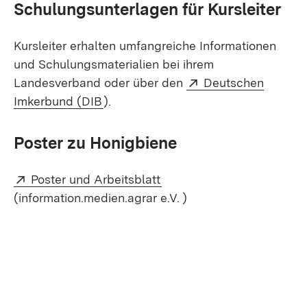
Schulungsunterlagen für Kursleiter
Kursleiter erhalten umfangreiche Informationen
und Schulungsmaterialien bei ihrem
Extern:
Landesverband oder über den
Deutschen
(Öffnet in neuem Fenster)
Imkerbund (DIB
).
Poster zu Honigbiene
Extern:
(Öffnet in neuem Fenster)
Poster und Arbeitsblatt
(information.medien.agrar e.V. )