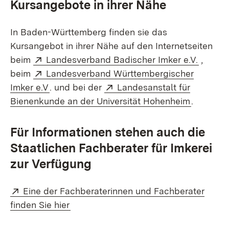
Kursangebote in ihrer Nähe
In Baden-Württemberg finden sie das
Kursangebot in ihrer Nähe auf den Internetseiten
Extern:
(Öffnet
beim
Landesverband Badischer Imker e.V.
,
Extern:
beim
Landesverband Württembergischer
(Öffnet in neuem Fenster)
Extern:
Imker e.V
. und bei der
Landesanstalt für
(Öffnet i
Bienenkunde an der Universität Hohenheim
.
Für Informationen stehen auch die
Staatlichen Fachberater für Imkerei
zur Verfügung
Extern:
Eine der Fachberaterinnen und Fachberater
(Öffnet in neuem Fenster)
finden Sie hier