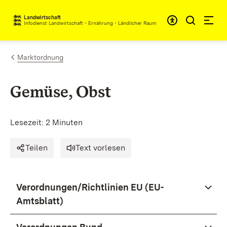
Zum Inhalt springen
Landwirtschaft
Infodienst Landwirtschaft - Ernährung - Ländlicher Raum
Marktordnung
Gemüse, Obst
Lesezeit: 2 Minuten
Teilen
Text vorlesen
Verordnungen/Richtlinien EU (EU-
Amtsblatt)