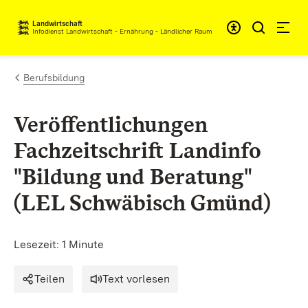
Zum Inhalt springen
Landwirtschaft
Infodienst Landwirtschaft - Ernährung - Ländlicher Raum
Berufsbildung
Veröffentlichungen
Fachzeitschrift Landinfo
"Bildung und Beratung"
(LEL Schwäbisch Gmünd)
Lesezeit: 1 Minute
Teilen
Text vorlesen