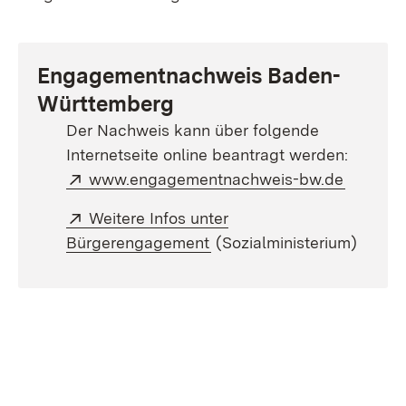
Engagementnachweis Baden-
Württemberg
Der Nachweis kann über folgende
Internetseite online beantragt werden:
Extern:
(Öffnet 
www.engagementnachweis-bw.de
Extern:
Weitere Infos unter
(Öffnet in neuem Fenster)
Bürgerengagement
(Sozialministerium)