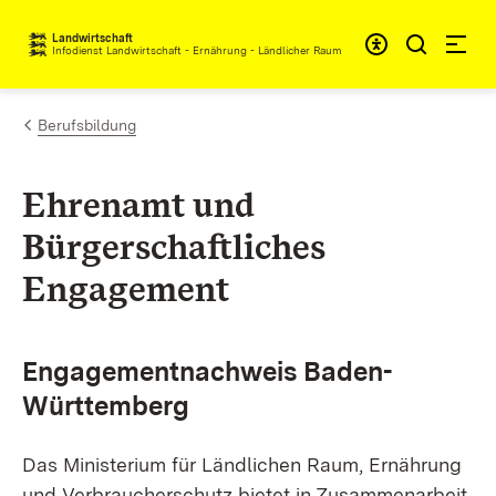
Zum Inhalt springen
Landwirtschaft
Infodienst Landwirtschaft - Ernährung - Ländlicher Raum
Berufsbildung
Ehrenamt und
Bürgerschaftliches
Engagement
Engagementnachweis Baden-
Württemberg
Das Ministerium für Ländlichen Raum, Ernährung
und Verbraucherschutz bietet in Zusammenarbeit