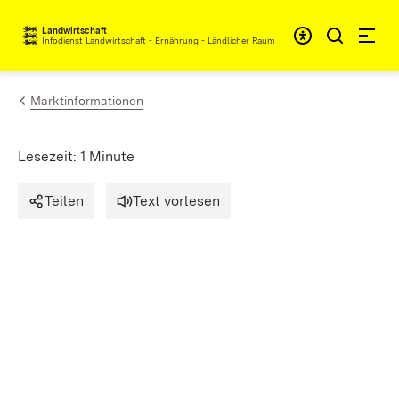
Zum Inhalt springen
Landwirtschaft
Infodienst Landwirtschaft - Ernährung - Ländlicher Raum
Marktinformationen
Lesezeit: 1 Minute
Teilen
Text vorlesen