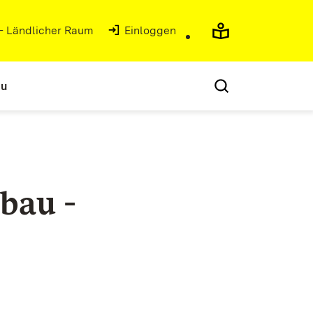
 - Ländlicher Raum
(Öffnet in neuem Fenster)
Einloggen
au
bau -