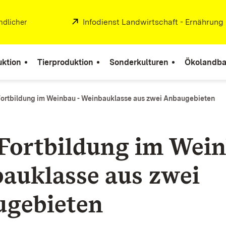
Extern:
Infodienst Landwirtschaft - Ernährung
ndlicher
uktion
Tierproduktion
Sonderkulturen
Ökolandb
ortbildung im Weinbau - Weinbauklasse aus zwei Anbaugebieten
Fortbildung im Wein
auklasse aus zwei
gebieten