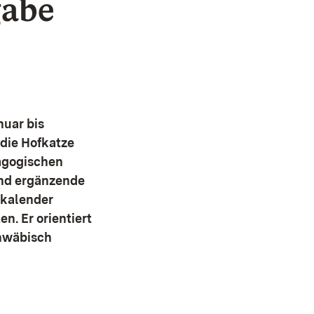
gabe
nuar bis
 die Hofkatze
dagogischen
und ergänzende
skalender
n. Er orientiert
chwäbisch