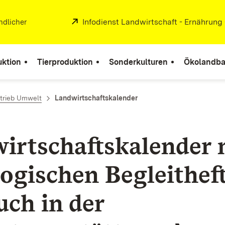
Extern:
Infodienst Landwirtschaft - Ernährung
ndlicher
uktion
Tierproduktion
Sonderkulturen
Ökolandb
trieb Umwelt
Landwirtschaftskalender
irtschaftskalender 
ogischen Begleithef
uch in der