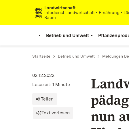
Landwirtschaft
Zum Inhalt springen
Infodienst Landwirtschaft - Ernährung - Lä
Raum
Betrieb und Umwelt
Pflanzenprod
Startseite
Betrieb und Umwelt
Meldungen Be
02.12.2022
Landw
Lesezeit: 1 Minute
pädag
Teilen
nun a
Text vorlesen