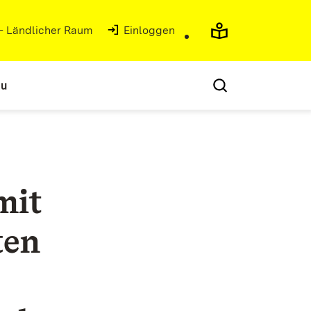
 - Ländlicher Raum
(Öffnet in neuem Fenster)
Einloggen
au
mit
ten