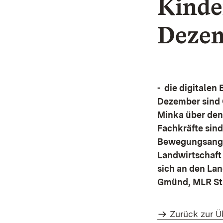
Kinde
Dezem
- die digitalen
Dezember sind O
Minka über den
Fachkräfte sin
Bewegungsangeb
Landwirtschaft 
sich an den La
Gmünd, MLR St
Zurück zur Ü